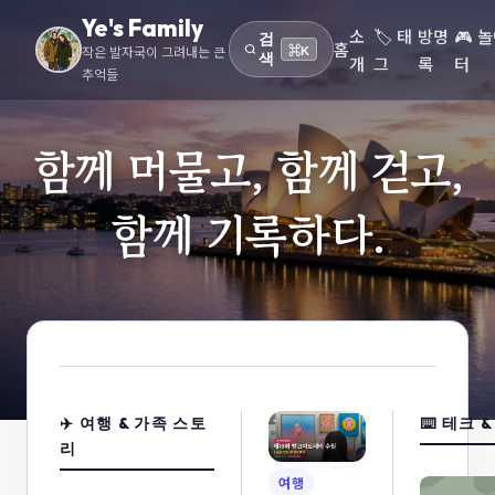
Ye's Family
소
🏷️ 태
방명
🎮 
검
홈
작은 발자국이 그려내는 큰
⌘K
색
개
그
록
터
추억들
함께 머물고, 함께 걷고,
함께 기록하다.
✈️ 여행 & 가족 스토
⌨️ 테크 
리
여행