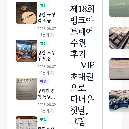
제18회
맛집
🔍 검색어를 입력하면 실시간으로 글을 찾습니다...
용인 구성
뱅크아
역 소올밤
— 아이들
트페어
2026.08.07
학원 간
이동
선택
닫기
48개 포스팅 검색 가능
•
7분 읽기
↑
↓
Enter
Esc
사이, 부
수원
맛집
부 둘이
후기
걸어서 다
용인 보정
녀온 동네
동 맛집
— VIP
요리주점
러스틱스
2026.08.07
모크하우
초대권
•
8분 읽기
스! BBQ
여행
플래터 +
으로
빼쉐 파스
쿠키런 킹
타 온 가
다녀온
덤 특별전
족 외식
후기! 판교
2026.08.02
첫날,
후기
현대백화
•
4분 읽기
점 무료
그림
맛집
전람회 &
체험 팝업
판교 현대