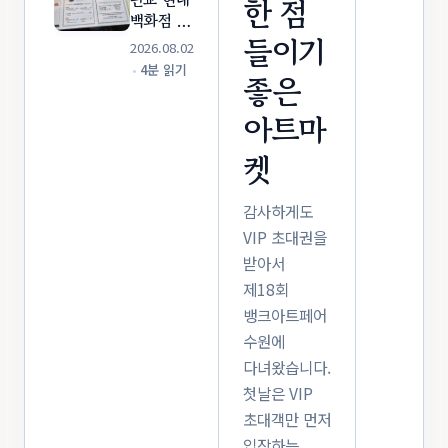
한 점
스토어
백화점 맛
(네이버
들이기
집 호우섬
2026.08.02
예약/전
후기! 딤섬
•
4분 읽기
통 공예)
좋은
부터 쯔란
갑오징어,
아트마
우육탕면
까지 내돈
켓
내산 가이
드
감사하게도
VIP 초대권을
받아서
제18회
뱅크아트페어
수원에
다녀왔습니다.
첫날은 VIP
초대객만 먼저
입장하는