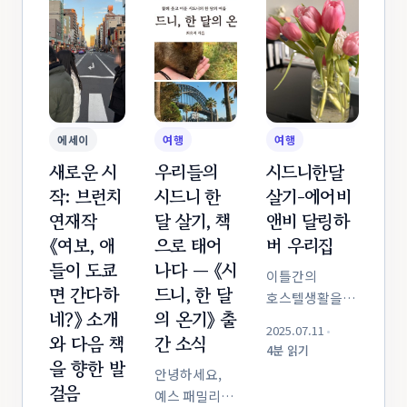
카페까지
굿즈 쇼핑은
취향에만
맛있는 곳이
피할 수 없는
맞추기에는 코스
정말 많지만,
핵심
짜기가
여행이 끝난 후
코스입니다.
난감하죠. 특히
아이들에게
도쿄에서
트렌디한
가장 기억에
애니 굿즈
볼거리가 가득한
남는 맛을
하면 가장
에세이
여행
여행
일본 도쿄로
물어보니
먼저
새로운 시
우리들의
시드니한달
청소년 자녀와...
뜻밖에도
떠오르는 두
작: 브런치
시드니 한
살기-에어비
'편의점
성지가 바로
연재작
달 살기, 책
앤비 달링하
음식'을
이케부쿠로
《여보, 애
으로 태어
버 우리집
꼽더라고요.
(池袋)와
일...
들이 도쿄
나다 — 《시
아키하바라
이틀간의
면 간다하
드니, 한 달
(秋葉原)
호스텔생활을
인데요.
네?》 소개
의 온기》 출
마치고 들어간
2025.07.11
•
처음에는
와 다음 책
간 소식
시드니 한달살기
4분 읽기
막연히
에어비앤비
을 향한 발
안녕하세요,
'애니의...
우리집 시드니
걸음
예스 패밀리
한 달 살기 숙소