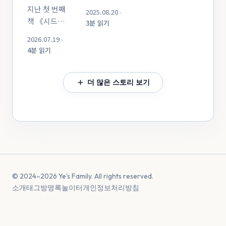
(Ye's Family)
지난 첫 번째
후기:
2025.08.20
•
입니다. 지난
책 《시드니,
3분 읽기
에어비앤비로
여름, 우리 네
한 달의
만난 도심 속
2026.07.19
•
식구가 함께
온기》를
우리 집 달간의
4분 읽기
호주
세상에
시드니 생활을
시드니에서
선보인 이후,
계획하면서 가장
보낸 마법
저희
더 많은 스토리 보기
신중하게
같았던 한 달의
가족에게는
고민했던 건
시간들을
참 고맙고
바로 숙소
기억하시나요?
따뜻한
선택이었습니다.
달링하버의
일들이
짧은 여행이
따스한 노을
많았습니다.
아니라 생활...
아래서
서툴지만
발걸음을
진솔했던
맞추고, 어학원
© 2024–2026 Ye's Family. All rights reserved.
시드니의
등록부터
소개
태그
방명록
놀이터
개인정보처리방침
기록이 많은
매일의 시장
분들의
보기까지 치...
마음에 닿아