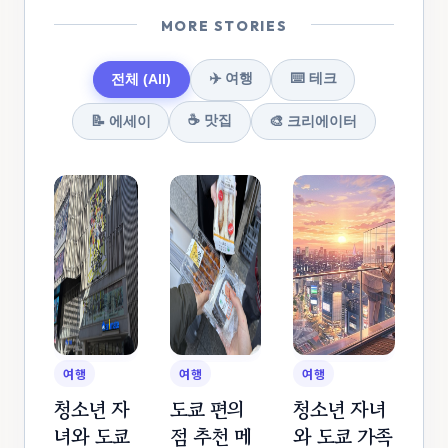
MORE STORIES
✈️ 여행
⌨️ 테크
전체 (All)
☕️ 맛집
📝 에세이
🎨 크리에이터
여행
여행
여행
청소년 자
도쿄 편의
청소년 자녀
녀와 도쿄
점 추천 메
와 도쿄 가족