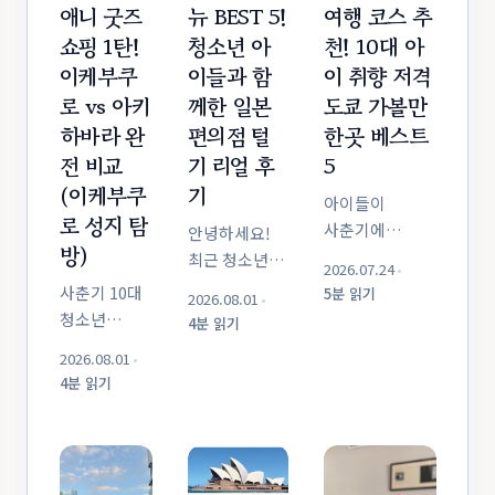
애니 굿즈
뉴 BEST 5!
여행 코스 추
쇼핑 1탄!
청소년 아
천! 10대 아
이케부쿠
이들과 함
이 취향 저격
로 vs 아키
께한 일본
도쿄 가볼만
하바라 완
편의점 털
한곳 베스트
전 비교
기 리얼 후
5
(이케부쿠
기
아이들이
로 성지 탐
사춘기에
안녕하세요!
방)
접어들면 가족
최근 청소년
2026.07.24
•
여행지를
아이들과 함께
사춘기 10대
5분 읽기
2026.08.01
•
선택하는 것이
활기찬 도쿄
청소년
4분 읽기
부모님들에게 큰
여행을
자녀나
2026.08.01
•
숙제가 됩니다.
다녀왔습니다.
조카와
4분 읽기
부모가 선호하는
도쿄에는
함께하는
한적한 유적지나
미슐랭
도쿄
온천은
맛집부터
여행에서
지루해하기
아기자기한
애니메이션
쉽고, 아이들