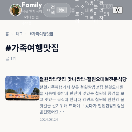
🏷️
방
관
Family
스
소
놀
🇺🇸
검
홈
태
명
리
작은 발자국이
⌘K
색
토
개
이
EN
그
록
자
그려내는 큰
리
터
추억들
홈
›
태그
›
#가족여행맛집
#가족여행맛집
글 1개
🔍 검색어를 입력하면 실시간으로 글을 찾습니다...
철원쌈밥맛집 맛나쌈밥-철원오대쌀전문식당
철원가족여행가서 찾은 철원쌈밥맛집 철원오대쌀
이동
선택
닫기
52개 포스팅 검색 가능
↑
↓
Enter
Esc
을 사용해 솥밥과 반찬이 맛있는 철원의 풍경을 보
고 맛있는 음식과 만나다 강원도 철원의 한탄강 물
윗길을 걷기위해 드라이브 갔다가 철원쌈밥맛집을
발견했어요.…
2024.03.24