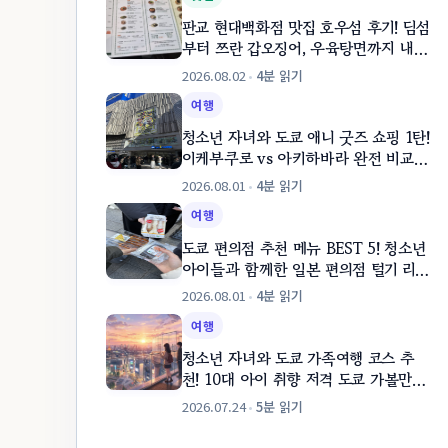
판교 현대백화점 맛집 호우섬 후기! 딤섬
이동
↑
↓
Ente
부터 쯔란 갑오징어, 우육탕면까지 내돈
내산 가이드
2026.08.02
•
4분 읽기
여행
청소년 자녀와 도쿄 애니 굿즈 쇼핑 1탄!
이케부쿠로 vs 아키하바라 완전 비교
(이케부쿠로 성지 탐방)
2026.08.01
•
4분 읽기
여행
도쿄 편의점 추천 메뉴 BEST 5! 청소년
아이들과 함께한 일본 편의점 털기 리얼
후기
2026.08.01
•
4분 읽기
여행
청소년 자녀와 도쿄 가족여행 코스 추
천! 10대 아이 취향 저격 도쿄 가볼만한
곳 베스트 5
2026.07.24
•
5분 읽기