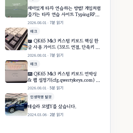
재미있게 타자 연습하는 방법! 게임처럼
스팅 검색 가능
즐기는 타자 연습 사이트 TypingRPG
소개
2026.08.01
•
7분 읽기
테크
📖 QK65 Mk3 커스텀 키보드 핵심 한
글 사용 가이드 (3모드 연결, 단축키 표,
웹 설정기, GIF 업로드)
2026.08.01
•
7분 읽기
테크
⌨️ QK65 Mk3 커스텀 키보드 언박싱
& 웹 설정기(cfg.qwertykeys.com) 사
용 후기!
2026.08.01
•
5분 읽기
인생혁명 탈것
테슬라 모델Y를 샀습니다.
2024.03.06
•
2분 읽기