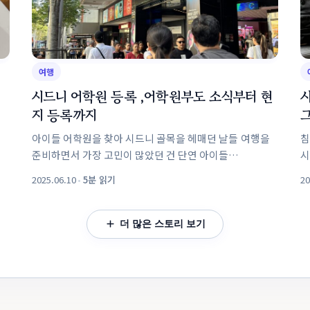
여행
시드니 어학원 등록 ,어학원부도 소식부터 현
지 등록까지
아이들 어학원을 찾아 시드니 골목을 헤매던 날들 여행을
침
준비하면서 가장 고민이 많았던 건 단연 아이들
시
어학원이었다.아이들 둘 다 꼭 어학원에 다니고 싶다고
몸
2025.06.10
•
5분 읽기
20
했다. 언어도 배우고, 또래 친구들도 사귀고 싶다고.그래서
있었습니다
한국에서 미리 어학원을 알아보고...
더
더 많은 스토리 보기