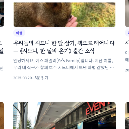
여행
도
우리들의 시드니 한 달 살기, 책으로 태어나다
걸
— 《시드니, 한 달의 온기》 출간 소식
이
에어비
안녕하세요, 예스 패밀리(Ye's Family)입니다. 지난 여름,
에
우리 네 식구가 함께 호주 시드니에서 보낸 마법 같았던 한
보인
20
계
달의 시간들을 기억하시나요? 달링하버의 따스한 노을
2025.08.20
•
3분 읽기
선
아래서 발걸음을 맞추고, 어학원 등록부터 매일의 시장
보기까지 치...