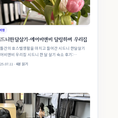
여행
시드니한달살기-에어비앤비 달링하버 우리집
틀간의 호스텔생활을 마치고 들어간 시드니 한달살기
앤비 우리집 시드니 한 달 살기 숙소 후기:
어비앤비로 만난 도심 속 우리 집 달간의 시드니 생활을
25.07.11
•
4분 읽기
획하면서 가장 신중하게 고민했던 건 바로 숙소
택이었습니다.짧은 여행이 아니라 생활...