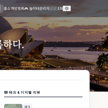
홈
소개
방명록
🎮 놀이터
관리자
🇺🇸 EN
록하다.
ESC
⌨️ 테크 & 디지털 리뷰
테크