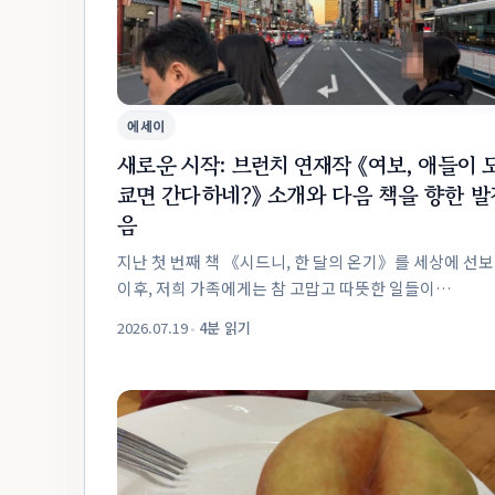
에세이
새로운 시작: 브런치 연재작 《여보, 애들이 
쿄면 간다하네?》 소개와 다음 책을 향한 발
음
지난 첫 번째 책 《시드니, 한 달의 온기》를 세상에 선
이후, 저희 가족에게는 참 고맙고 따뜻한 일들이
많았습니다. 서툴지만 진솔했던 시드니의 기록이 많은
2026.07.19
•
4분 읽기
분들의 마음에 닿아 책으로 피어났던 것처럼, 초율
(PassionOri) 작가님의 펜 끝은 ...