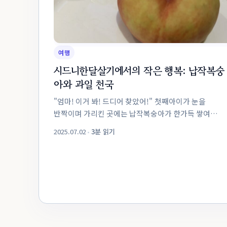
여행
시드니한달살기에서의 작은 행복: 납작복숭
아와 과일 천국
"엄마! 이거 봐! 드디어 찾았어!" 첫째아이가 눈을
반짝이며 가리킨 곳에는 납작복숭아가 한가득 쌓여
있었다. 유럽 여행 때 시기가 맞지 않아 먹어보지 못했던
2025.07.02
•
3분 읽기
과일. 그때부터 아이는 “언젠가 꼭 먹어볼 거야!” 라며 작은
목표를 세웠...