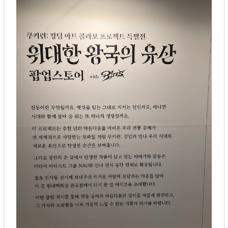
선택
닫기
45개 포
r
Esc